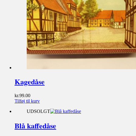
Kagedåse
kr.
99.00
Tilføj til kurv
UDSOLGT
Blå kaffedåse