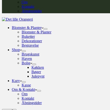
Om
Kontakt
Åbningstider
Blomster & Planter
Blomster & Planter
Buketter
Dekorationer
Begravelse
Shop
Brugskunst
Haven
Bolig
Køkken
Bøger
Julepynt
Kurv
Kasse
Om & Kontakt
Om
Kontakt
Åbningstider