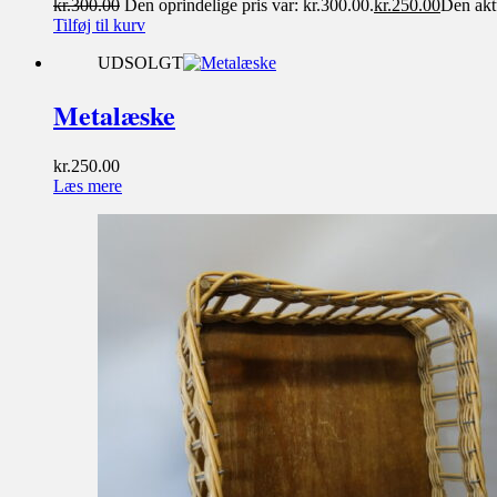
kr.
300.00
Den oprindelige pris var: kr.300.00.
kr.
250.00
Den aktu
Tilføj til kurv
UDSOLGT
Metalæske
kr.
250.00
Læs mere