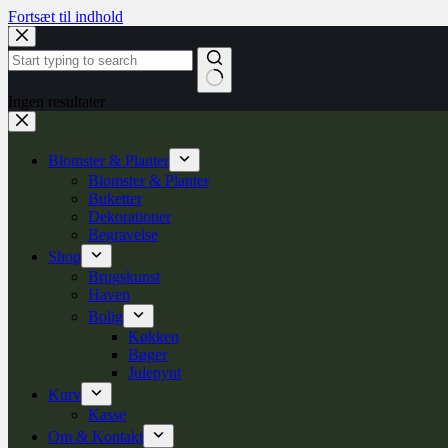
Fortsæt til indhold
Ingen resultater
Blomster & Planter
Blomster & Planter
Buketter
Dekorationer
Begravelse
Shop
Brugskunst
Haven
Bolig
Køkken
Bøger
Julepynt
Kurv
Kasse
Om & Kontakt